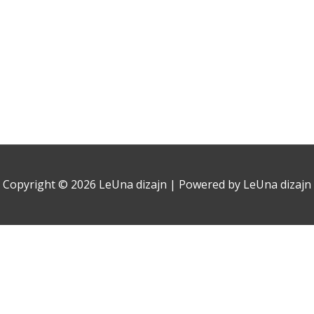
Copyright © 2026
LeUna dizajn
| Powered by
LeUna dizajn