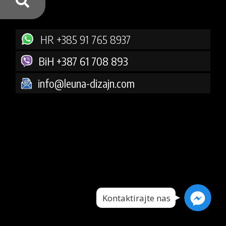
HR +385 91 765 8937
BiH +387 61 708 893
info@leuna-dizajn.com
Facebook Messenger
Facebook Messenger
Facebook Messenger
Kontaktirajte nas